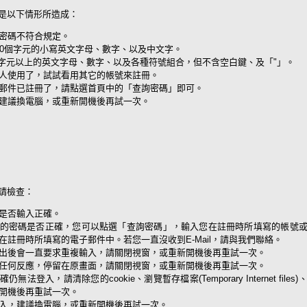
是以下情形所造成：
密碼不符合規定。
20個字元的小寫英文字母、數字、以及中文字。
個字元以上的英文字母、數字、以及各種符號組合，但不含空白鍵、及「"」。
人使用了，試試看用其它的帳號來註冊。
郵件已註冊了，請點選首頁中的「查詢密碼」即可。
建議換電腦，或重新開機後再試一次。
請檢查：
是否輸入正確。
的密碼是否正確，您可以點選「查詢密碼」，輸入您在註冊時所填寫的帳號
在註冊時所填寫的電子郵件中。若您一直沒收到E-Mail，請與我們聯絡。
出後會一直要求重複輸入，請關閉視窗，或重新開機後再重試一次。
任何反應，停留在原畫面，請關閉視窗，或重新開機後再重試一次。
無法登入，請清除您的cookie、瀏覽暫存檔案(Temporary Internet fil
開機後再重試一次。
入，建議換電腦，或重新開機後再試一次。